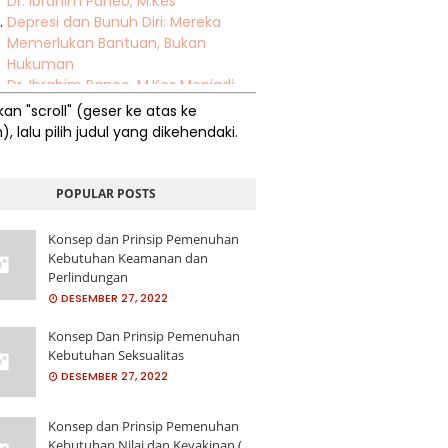
Dr. Ibrahim Paneo, M.Kes
Depresi dan Bunuh Diri: Mereka
Memerlukan Bantuan, Bukan
Hukuman
Dr. Ibrahim Paneo, M.Kes Menjadi
Narasumber Pada Raker Program
akan "scroll"
(geser ke atas ke
Pemberdayaan Masyarakat Anti
, lalu pilih judul yang dikehendaki.
Narkoba Instansi Pemerintah
Ember yang Berlubang
HUBUNGAN PENGETAHUAN DENGAN
POPULAR POSTS
KUNJUNGAN LANSIA KE POSYANDU
DI DESA MOLINGKAPOT KEC.
Konsep dan Prinsip Pemenuhan
KWANDANG KAB. GORONTALO
Kebutuhan Keamanan dan
UTARA
Perlindungan
ISSUE BESAR AMANDEMEN UUD NRI
DESEMBER 27, 2022
TAHUN 1945 TENTANG GBHN DAN
PERPANJANGAN MASA JABATAN
Konsep Dan Prinsip Pemenuhan
Kebutuhan Seksualitas
PRESIDEN SERTA DAMPAKNYA
DESEMBER 27, 2022
TERHADAP POLA HUBUNGAN ANTAR
LEMBAGA POLITIK DI INDONESIA
Ibrahim Paneo Ketua Pokdar
Konsep dan Prinsip Pemenuhan
Kamtibmas Gorontalo Ucapkan
Kebutuhan Nilai dan Keyakinan (