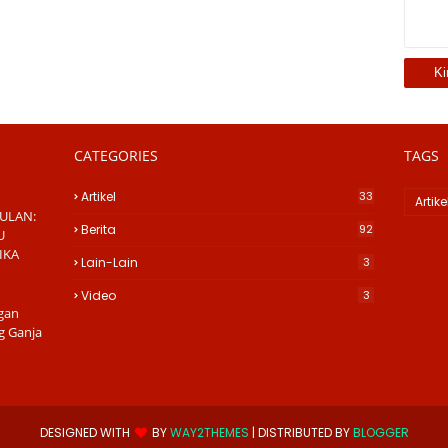
CATEGORIES
TAGS
Artikel
33
Artike
ULAN:
Berita
92
U
IKA
Lain-Lain
3
Video
3
gan
g Ganja
DESIGNED WITH
BY
WAY2THEMES
| DISTRIBUTED BY
BLOGGER