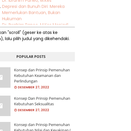
Dr. Ibrahim Paneo, M.Kes
Depresi dan Bunuh Diri: Mereka
Memerlukan Bantuan, Bukan
Hukuman
Dr. Ibrahim Paneo, M.Kes Menjadi
Narasumber Pada Raker Program
akan "scroll"
(geser ke atas ke
Pemberdayaan Masyarakat Anti
, lalu pilih judul yang dikehendaki.
Narkoba Instansi Pemerintah
Ember yang Berlubang
HUBUNGAN PENGETAHUAN DENGAN
POPULAR POSTS
KUNJUNGAN LANSIA KE POSYANDU
DI DESA MOLINGKAPOT KEC.
Konsep dan Prinsip Pemenuhan
KWANDANG KAB. GORONTALO
Kebutuhan Keamanan dan
UTARA
Perlindungan
ISSUE BESAR AMANDEMEN UUD NRI
DESEMBER 27, 2022
TAHUN 1945 TENTANG GBHN DAN
PERPANJANGAN MASA JABATAN
Konsep Dan Prinsip Pemenuhan
Kebutuhan Seksualitas
PRESIDEN SERTA DAMPAKNYA
DESEMBER 27, 2022
TERHADAP POLA HUBUNGAN ANTAR
LEMBAGA POLITIK DI INDONESIA
Ibrahim Paneo Ketua Pokdar
Konsep dan Prinsip Pemenuhan
Kamtibmas Gorontalo Ucapkan
Kebutuhan Nilai dan Keyakinan (