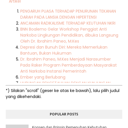
Artikel
PENGARUH PUASA TERHADAP PENURUNAN TEKANAN
DARAH PADA LANSIA DENGAN HIPERTENSI
ANCAMAN RADIKALISME TERHADAP KEUTUHAN NKRI
BNN Boalemo Gelar Workshop Penggiat Anti
Narkoba Lingkungan Pendidikan, dibuka Langsung
Oleh Dr. Ibrahim Paneo, M.Kes
Depresi dan Bunuh Diri: Mereka Memerlukan
Bantuan, Bukan Hukuman
Dr. Ibrahim Paneo, M.Kes Menjadi Narasumber
Pada Raker Program Pemberdayaan Masyarakat
Anti Narkoba Instansi Pemerintah
Ember yang Berlubang
HUBUNGAN PENGETAHUAN DENGAN KUNJUNGAN
LANSIA KE POSYANDU DI DESA MOLINGKAPOT KEC.
*) Silakan "scroll"
(geser ke atas ke bawah), lalu pilih judul
KWANDANG KAB. GORONTALO UTARA
yang dikehendaki.
ISSUE BESAR AMANDEMEN UUD NRI TAHUN 1945
TENTANG GBHN DAN PERPANJANGAN MASA
JABATAN PRESIDEN SERTA DAMPAKNYA TERHADAP
POPULAR POSTS
POLA HUBUNGAN ANTAR LEMBAGA POLITIK DI
INDONESIA
Konsep dan Prinsip Pemenuhan Kebutuhan