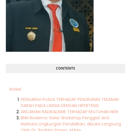
CONTENTS
Artikel
PENGARUH PUASA TERHADAP PENURUNAN TEKANAN
DARAH PADA LANSIA DENGAN HIPERTENSI
ANCAMAN RADIKALISME TERHADAP KEUTUHAN NKRI
BNN Boalemo Gelar Workshop Penggiat Anti
Narkoba Lingkungan Pendidikan, dibuka Langsung
Oleh Dr. Ibrahim Paneo, M.Kes