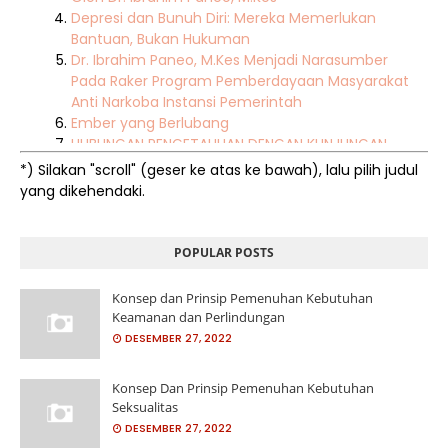
Depresi dan Bunuh Diri: Mereka Memerlukan
Bantuan, Bukan Hukuman
Dr. Ibrahim Paneo, M.Kes Menjadi Narasumber
Pada Raker Program Pemberdayaan Masyarakat
Anti Narkoba Instansi Pemerintah
Ember yang Berlubang
HUBUNGAN PENGETAHUAN DENGAN KUNJUNGAN
LANSIA KE POSYANDU DI DESA MOLINGKAPOT KEC.
*) Silakan "scroll"
(geser ke atas ke bawah), lalu pilih judul
KWANDANG KAB. GORONTALO UTARA
yang dikehendaki.
ISSUE BESAR AMANDEMEN UUD NRI TAHUN 1945
TENTANG GBHN DAN PERPANJANGAN MASA
JABATAN PRESIDEN SERTA DAMPAKNYA TERHADAP
POPULAR POSTS
POLA HUBUNGAN ANTAR LEMBAGA POLITIK DI
INDONESIA
Konsep dan Prinsip Pemenuhan Kebutuhan
Ibrahim Paneo Ketua Pokdar Kamtibmas
Keamanan dan Perlindungan
Gorontalo Ucapkan Selamat pada Agenanda
DESEMBER 27, 2022
Djatmika Ketua umum Terpilih periode 2021-2026
KEMAJEMUKAN Oleh. Mudji Sutrisno SJ. (Guru Besar
Konsep Dan Prinsip Pemenuhan Kebutuhan
STF Driyarkara & Dosen Pasca Sarjana UI,
Seksualitas
Budayawan)
DESEMBER 27, 2022
KEWASPADAAN NASONAL TERHADAP MENGUATNYA